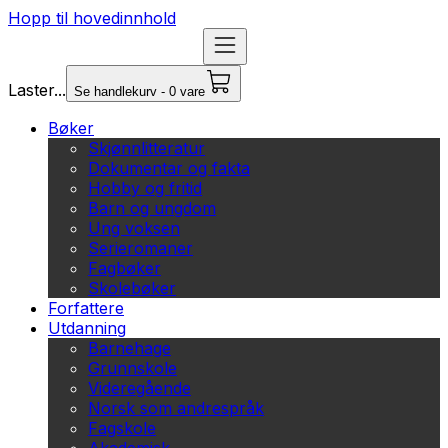
Hopp til hovedinnhold
Laster...
Se handlekurv - 0 vare
Bøker
Skjønnlitteratur
Dokumentar og fakta
Hobby og fritid
Barn og ungdom
Ung voksen
Serieromaner
Fagbøker
Skolebøker
Forfattere
Utdanning
Barnehage
Grunnskole
Videregående
Norsk som andrespråk
Fagskole