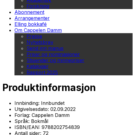
Akademisk
Forskning
Abonnement
Arrangementer
Elling bokkafé
Om Cappelen Damm
Presse
Nyhetsbrev
Send inn manus
Priser og nominasjoner
Stipender og minnepriser
Kataloger
Rapport 2025
Produktinformasjon
Innbinding:
Innbundet
Utgivelsesdato:
02.09.2022
Forlag:
Cappelen Damm
Språk:
Bokmål
ISBN/EAN:
9788202754839
Antall sider:
72