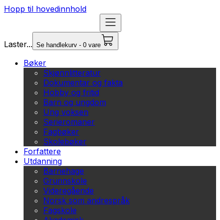
Hopp til hovedinnhold
Laster...
Se handlekurv - 0 vare
Bøker
Skjønnlitteratur
Dokumentar og fakta
Hobby og fritid
Barn og ungdom
Ung voksen
Serieromaner
Fagbøker
Skolebøker
Forfattere
Utdanning
Barnehage
Grunnskole
Videregående
Norsk som andrespråk
Fagskole