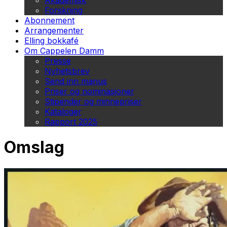
Akademisk
Forskning
Abonnement
Arrangementer
Elling bokkafé
Om Cappelen Damm
Presse
Nyhetsbrev
Send inn manus
Priser og nominasjoner
Stipender og minnepriser
Kataloger
Rapport 2025
Omslag