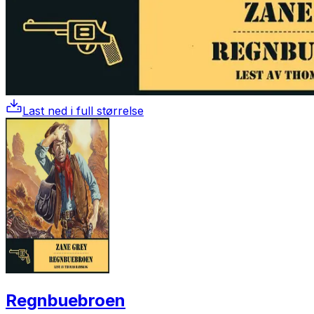
Last ned i full størrelse
Regnbuebroen