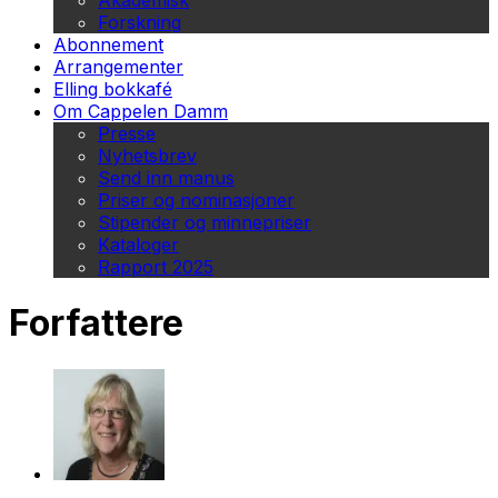
Akademisk
Forskning
Abonnement
Arrangementer
Elling bokkafé
Om Cappelen Damm
Presse
Nyhetsbrev
Send inn manus
Priser og nominasjoner
Stipender og minnepriser
Kataloger
Rapport 2025
Forfattere