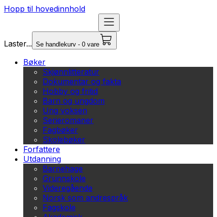
Hopp til hovedinnhold
Laster...
Se handlekurv - 0 vare
Bøker
Skjønnlitteratur
Dokumentar og fakta
Hobby og fritid
Barn og ungdom
Ung voksen
Serieromaner
Fagbøker
Skolebøker
Forfattere
Utdanning
Barnehage
Grunnskole
Videregående
Norsk som andrespråk
Fagskole