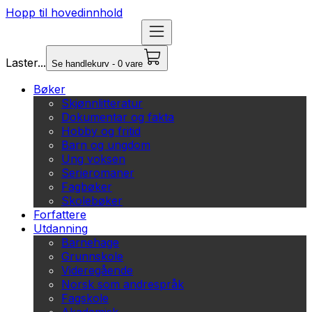
Hopp til hovedinnhold
Laster...
Se handlekurv - 0 vare
Bøker
Skjønnlitteratur
Dokumentar og fakta
Hobby og fritid
Barn og ungdom
Ung voksen
Serieromaner
Fagbøker
Skolebøker
Forfattere
Utdanning
Barnehage
Grunnskole
Videregående
Norsk som andrespråk
Fagskole