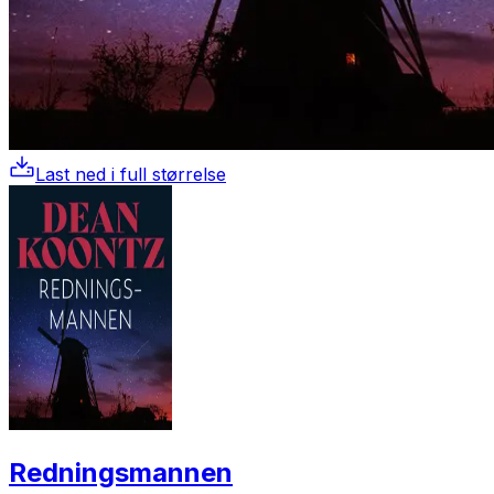
Last ned i full størrelse
Redningsmannen