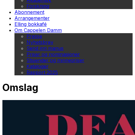
Akademisk
Forskning
Abonnement
Arrangementer
Elling bokkafé
Om Cappelen Damm
Presse
Nyhetsbrev
Send inn manus
Priser og nominasjoner
Stipender og minnepriser
Kataloger
Rapport 2025
Omslag