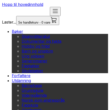
Hopp til hovedinnhold
Laster...
Se handlekurv - 0 vare
Bøker
Skjønnlitteratur
Dokumentar og fakta
Hobby og fritid
Barn og ungdom
Ung voksen
Serieromaner
Fagbøker
Skolebøker
Forfattere
Utdanning
Barnehage
Grunnskole
Videregående
Norsk som andrespråk
Fagskole