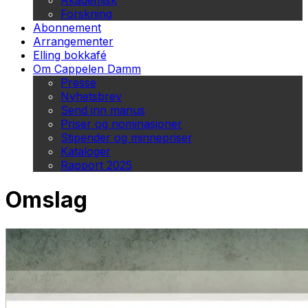
Akademisk
Forskning
Abonnement
Arrangementer
Elling bokkafé
Om Cappelen Damm
Presse
Nyhetsbrev
Send inn manus
Priser og nominasjoner
Stipender og minnepriser
Kataloger
Rapport 2025
Omslag