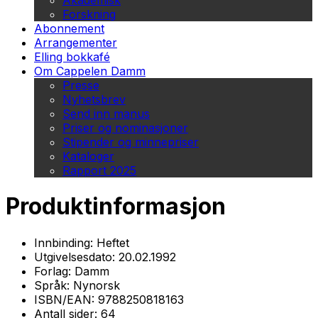
Akademisk
Forskning
Abonnement
Arrangementer
Elling bokkafé
Om Cappelen Damm
Presse
Nyhetsbrev
Send inn manus
Priser og nominasjoner
Stipender og minnepriser
Kataloger
Rapport 2025
Produktinformasjon
Innbinding:
Heftet
Utgivelsesdato:
20.02.1992
Forlag:
Damm
Språk:
Nynorsk
ISBN/EAN:
9788250818163
Antall sider:
64