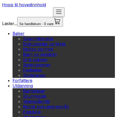
Hopp til hovedinnhold
Laster...
Se handlekurv - 0 vare
Bøker
Skjønnlitteratur
Dokumentar og fakta
Hobby og fritid
Barn og ungdom
Ung voksen
Serieromaner
Fagbøker
Skolebøker
Forfattere
Utdanning
Barnehage
Grunnskole
Videregående
Norsk som andrespråk
Fagskole