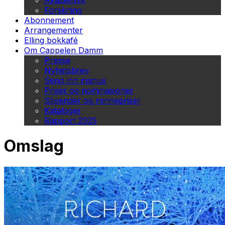
Akademisk
Forskning
Abonnement
Arrangementer
Elling bokkafé
Om Cappelen Damm
Presse
Nyhetsbrev
Send inn manus
Priser og nominasjoner
Stipender og minnepriser
Kataloger
Rapport 2025
Omslag