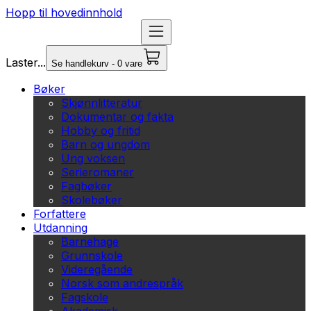
Hopp til hovedinnhold
Laster...
Se handlekurv - 0 vare
Bøker
Skjønnlitteratur
Dokumentar og fakta
Hobby og fritid
Barn og ungdom
Ung voksen
Serieromaner
Fagbøker
Skolebøker
Forfattere
Utdanning
Barnehage
Grunnskole
Videregående
Norsk som andrespråk
Fagskole