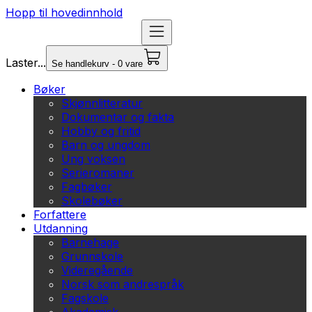
Hopp til hovedinnhold
Laster...
Se handlekurv - 0 vare
Bøker
Skjønnlitteratur
Dokumentar og fakta
Hobby og fritid
Barn og ungdom
Ung voksen
Serieromaner
Fagbøker
Skolebøker
Forfattere
Utdanning
Barnehage
Grunnskole
Videregående
Norsk som andrespråk
Fagskole