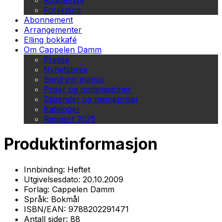
Akademisk
Forskning
Abonnement
Arrangementer
Elling bokkafé
Om Cappelen Damm
Presse
Nyhetsbrev
Send inn manus
Priser og nominasjoner
Stipender og minnepriser
Kataloger
Rapport 2025
Produktinformasjon
Innbinding:
Heftet
Utgivelsesdato:
20.10.2009
Forlag:
Cappelen Damm
Språk:
Bokmål
ISBN/EAN:
9788202291471
Antall sider:
88