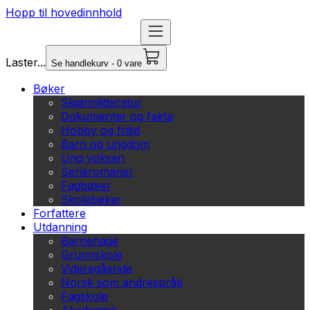
Hopp til hovedinnhold
Laster...
Se handlekurv - 0 vare
Bøker
Skjønnlitteratur
Dokumentar og fakta
Hobby og fritid
Barn og ungdom
Ung voksen
Serieromaner
Fagbøker
Skolebøker
Forfattere
Utdanning
Barnehage
Grunnskole
Videregående
Norsk som andrespråk
Fagskole