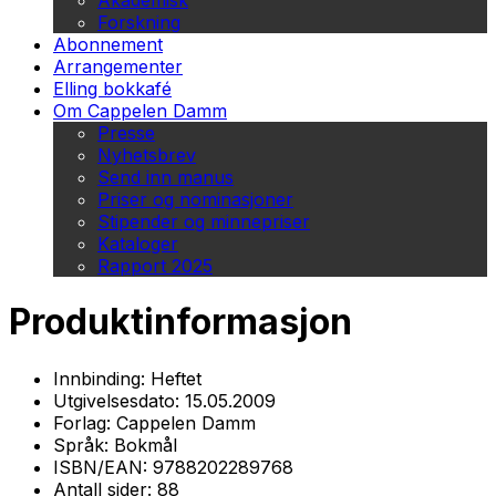
Akademisk
Forskning
Abonnement
Arrangementer
Elling bokkafé
Om Cappelen Damm
Presse
Nyhetsbrev
Send inn manus
Priser og nominasjoner
Stipender og minnepriser
Kataloger
Rapport 2025
Produktinformasjon
Innbinding:
Heftet
Utgivelsesdato:
15.05.2009
Forlag:
Cappelen Damm
Språk:
Bokmål
ISBN/EAN:
9788202289768
Antall sider:
88