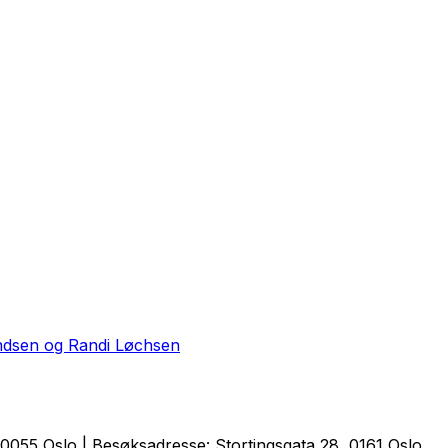
andsen og Randi Løchsen
0055 Oslo | Besøksadresse: Stortingsgata 28, 0161 Oslo