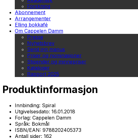
Akademisk
Forskning
Abonnement
Arrangementer
Elling bokkafé
Om Cappelen Damm
Presse
Nyhetsbrev
Send inn manus
Priser og nominasjoner
Stipender og minnepriser
Kataloger
Rapport 2025
Produktinformasjon
Innbinding:
Spiral
Utgivelsesdato:
16.01.2018
Forlag:
Cappelen Damm
Språk:
Bokmål
ISBN/EAN:
9788202405373
Antall sider:
162