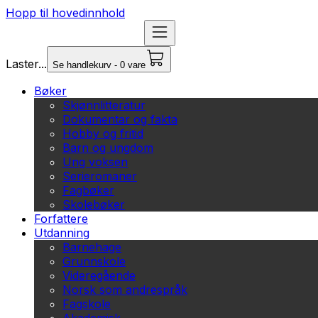
Hopp til hovedinnhold
Laster...
Se handlekurv - 0 vare
Bøker
Skjønnlitteratur
Dokumentar og fakta
Hobby og fritid
Barn og ungdom
Ung voksen
Serieromaner
Fagbøker
Skolebøker
Forfattere
Utdanning
Barnehage
Grunnskole
Videregående
Norsk som andrespråk
Fagskole