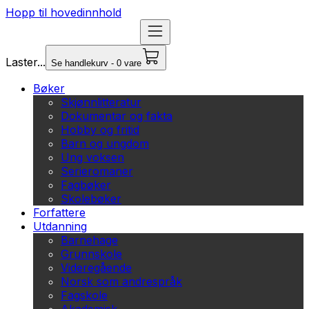
Hopp til hovedinnhold
Laster...
Se handlekurv - 0 vare
Bøker
Skjønnlitteratur
Dokumentar og fakta
Hobby og fritid
Barn og ungdom
Ung voksen
Serieromaner
Fagbøker
Skolebøker
Forfattere
Utdanning
Barnehage
Grunnskole
Videregående
Norsk som andrespråk
Fagskole