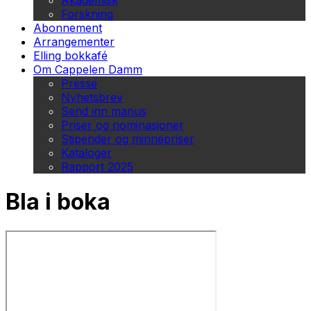
Akademisk
Forskning
Abonnement
Arrangementer
Elling bokkafé
Om Cappelen Damm
Presse
Nyhetsbrev
Send inn manus
Priser og nominasjoner
Stipender og minnepriser
Kataloger
Rapport 2025
Bla i boka