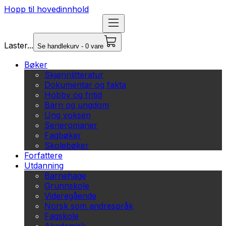
Hopp til hovedinnhold
Laster...
Se handlekurv - 0 vare
Bøker
Skjønnlitteratur
Dokumentar og fakta
Hobby og fritid
Barn og ungdom
Ung voksen
Serieromaner
Fagbøker
Skolebøker
Forfattere
Utdanning
Barnehage
Grunnskole
Videregående
Norsk som andrespråk
Fagskole