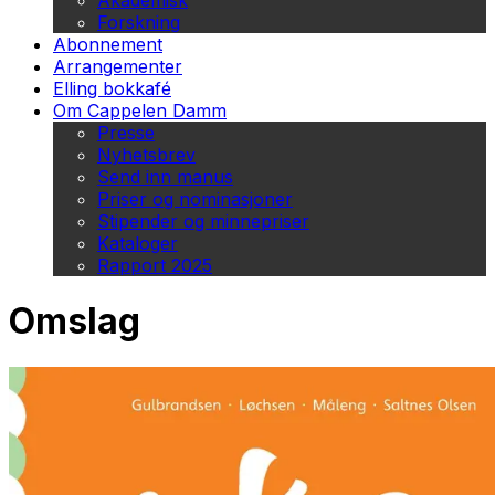
Akademisk
Forskning
Abonnement
Arrangementer
Elling bokkafé
Om Cappelen Damm
Presse
Nyhetsbrev
Send inn manus
Priser og nominasjoner
Stipender og minnepriser
Kataloger
Rapport 2025
Omslag