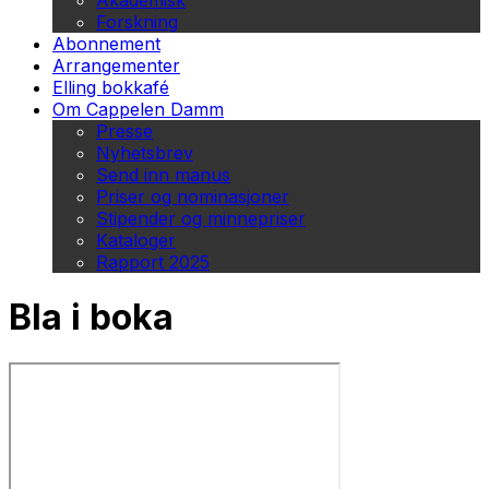
Akademisk
Forskning
Abonnement
Arrangementer
Elling bokkafé
Om Cappelen Damm
Presse
Nyhetsbrev
Send inn manus
Priser og nominasjoner
Stipender og minnepriser
Kataloger
Rapport 2025
Bla i boka