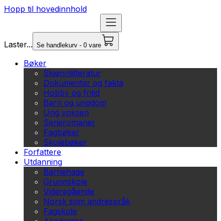
Hopp til hovedinnhold
Laster...
Se handlekurv - 0 vare
Bøker
Skjønnlitteratur
Dokumentar og fakta
Hobby og fritid
Barn og ungdom
Ung voksen
Serieromaner
Fagbøker
Skolebøker
Forfattere
Utdanning
Barnehage
Grunnskole
Videregående
Norsk som andrespråk
Fagskole