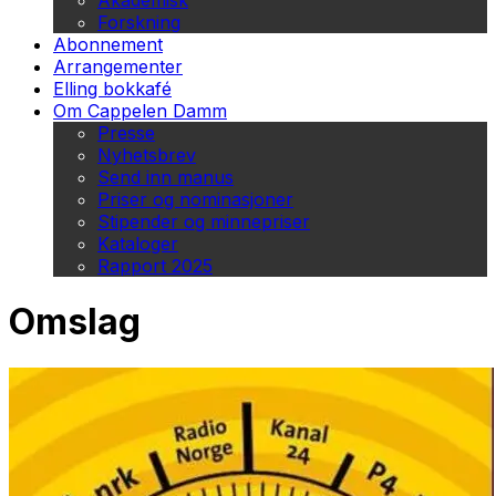
Akademisk
Forskning
Abonnement
Arrangementer
Elling bokkafé
Om Cappelen Damm
Presse
Nyhetsbrev
Send inn manus
Priser og nominasjoner
Stipender og minnepriser
Kataloger
Rapport 2025
Omslag