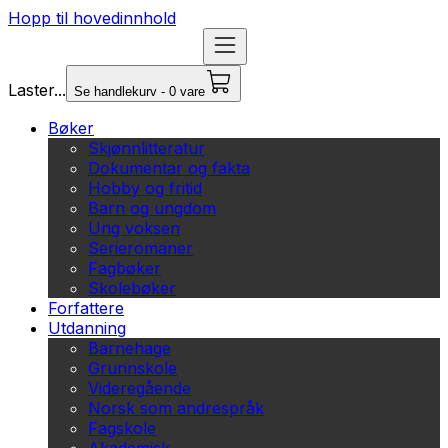
Hopp til hovedinnhold
Laster...
Se handlekurv - 0 vare
Bøker
Skjønnlitteratur
Dokumentar og fakta
Hobby og fritid
Barn og ungdom
Ung voksen
Serieromaner
Fagbøker
Skolebøker
Forfattere
Utdanning
Barnehage
Grunnskole
Videregående
Norsk som andrespråk
Fagskole