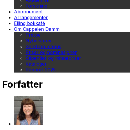
Akademisk
Forskning
Abonnement
Arrangementer
Elling bokkafé
Om Cappelen Damm
Presse
Nyhetsbrev
Send inn manus
Priser og nominasjoner
Stipender og minnepriser
Kataloger
Rapport 2025
Forfatter