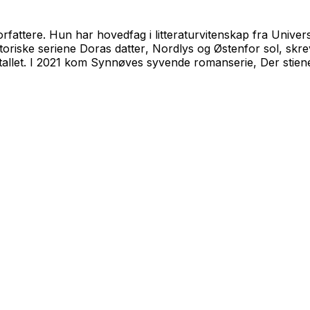
fattere. Hun har hovedfag i litteraturvitenskap fra Univers
storiske seriene
Doras datter
,
Nordlys
og
Østenfor sol
, skr
-tallet. I 2021 kom Synnøves syvende romanserie,
Der stie