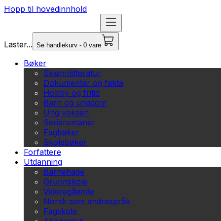
Hopp til hovedinnhold
Laster...
Se handlekurv - 0 vare
Bøker
Skjønnlitteratur
Dokumentar og fakta
Hobby og fritid
Barn og ungdom
Ung voksen
Serieromaner
Fagbøker
Skolebøker
Forfattere
Utdanning
Barnehage
Grunnskole
Videregående
Norsk som andrespråk
Fagskole