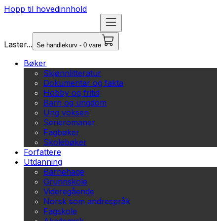
Hopp til hovedinnhold
Laster...
Se handlekurv - 0 vare
Bøker
Skjønnlitteratur
Dokumentar og fakta
Hobby og fritid
Barn og ungdom
Ung voksen
Serieromaner
Fagbøker
Skolebøker
Forfattere
Utdanning
Barnehage
Grunnskole
Videregående
Norsk som andrespråk
Fagskole