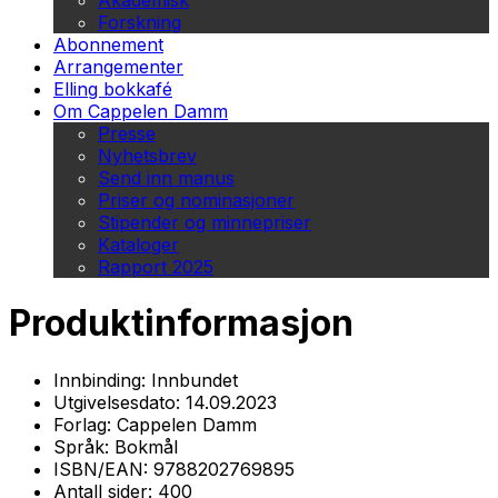
Akademisk
Forskning
Abonnement
Arrangementer
Elling bokkafé
Om Cappelen Damm
Presse
Nyhetsbrev
Send inn manus
Priser og nominasjoner
Stipender og minnepriser
Kataloger
Rapport 2025
Produktinformasjon
Innbinding:
Innbundet
Utgivelsesdato:
14.09.2023
Forlag:
Cappelen Damm
Språk:
Bokmål
ISBN/EAN:
9788202769895
Antall sider:
400