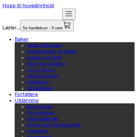
Hopp til hovedinnhold
Laster...
Se handlekurv - 0 vare
Bøker
Skjønnlitteratur
Dokumentar og fakta
Hobby og fritid
Barn og ungdom
Ung voksen
Serieromaner
Fagbøker
Skolebøker
Forfattere
Utdanning
Barnehage
Grunnskole
Videregående
Norsk som andrespråk
Fagskole