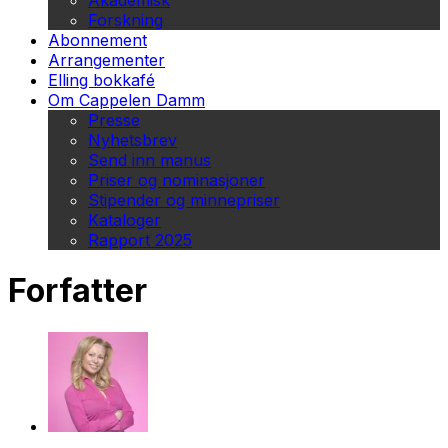
Akademisk
Forskning
Abonnement
Arrangementer
Elling bokkafé
Om Cappelen Damm
Presse
Nyhetsbrev
Send inn manus
Priser og nominasjoner
Stipender og minnepriser
Kataloger
Rapport 2025
Forfatter