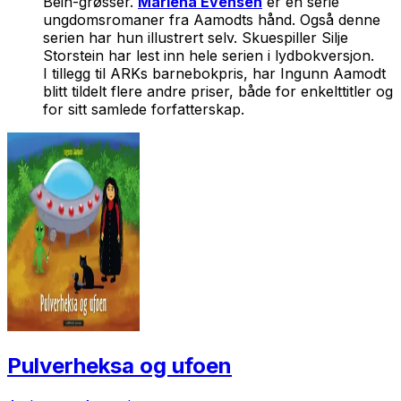
Bein-grøsser.
Marlena Evensen
er en serie
ungdomsromaner fra Aamodts hånd. Også denne
serien har hun illustrert selv. Skuespiller Silje
Storstein har lest inn hele serien i lydbokversjon.
I tillegg til ARKs barnebokpris, har Ingunn Aamodt
blitt tildelt flere andre priser, både for enkelttitler og
for sitt samlede forfatterskap.
Pulverheksa og ufoen