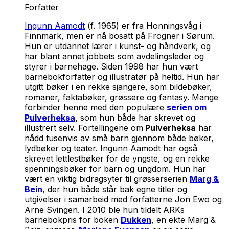
Forfatter
Ingunn Aamodt
(f. 1965) er fra Honningsvåg i
Finnmark, men er nå bosatt på Frogner i Sørum.
Hun er utdannet lærer i kunst- og håndverk, og
har blant annet jobbets som avdelingsleder og
styrer i barnehage. Siden 1998 har hun vært
barnebokforfatter og illustratør på heltid. Hun har
utgitt bøker i en rekke sjangere, som bildebøker,
romaner, faktabøker, grøssere og fantasy. Mange
forbinder henne med den populære
serien om
Pulverheksa
,
som hun både har skrevet og
illustrert selv. Fortellingene om
Pulverheksa
har
nådd tusenvis av små barn gjennom både bøker,
lydbøker og teater. Ingunn Aamodt har også
skrevet lettlestbøker for de yngste, og en rekke
spenningsbøker for barn og ungdom. Hun har
vært en viktig bidragsyter til grøsserserien
Marg &
Bein
, der hun både står bak egne titler og
utgivelser i samarbeid med forfatterne Jon Ewo og
Arne Svingen. I 2010 ble hun tildelt ARKs
barnebokpris for boken
Dukken
, en ekte Marg &