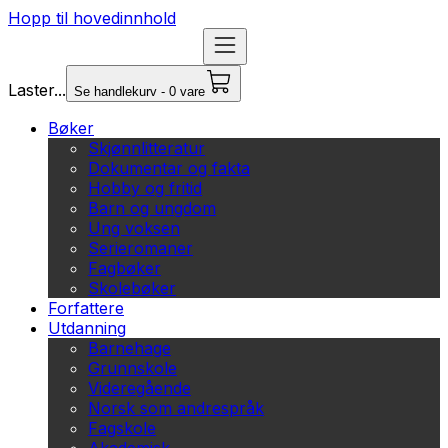
Hopp til hovedinnhold
Laster...
Se handlekurv - 0 vare
Bøker
Skjønnlitteratur
Dokumentar og fakta
Hobby og fritid
Barn og ungdom
Ung voksen
Serieromaner
Fagbøker
Skolebøker
Forfattere
Utdanning
Barnehage
Grunnskole
Videregående
Norsk som andrespråk
Fagskole