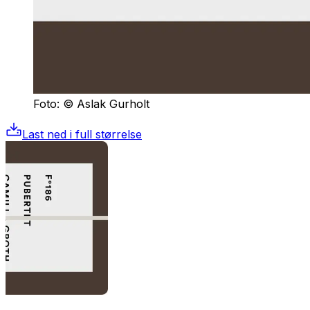
Foto: © Aslak Gurholt
Last ned i full størrelse