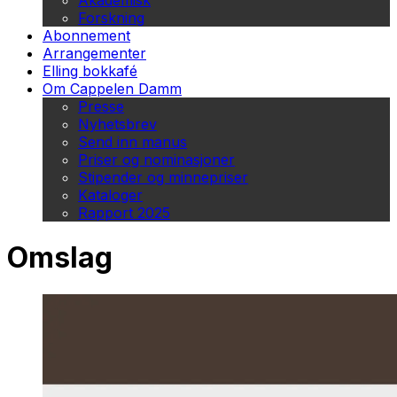
Akademisk
Forskning
Abonnement
Arrangementer
Elling bokkafé
Om Cappelen Damm
Presse
Nyhetsbrev
Send inn manus
Priser og nominasjoner
Stipender og minnepriser
Kataloger
Rapport 2025
Omslag