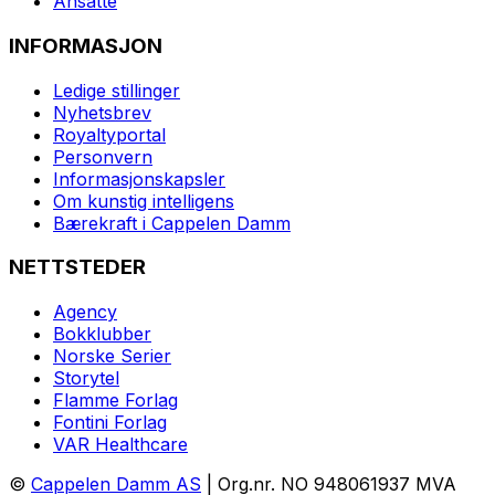
Ansatte
INFORMASJON
Ledige stillinger
Nyhetsbrev
Royaltyportal
Personvern
Informasjonskapsler
Om kunstig intelligens
Bærekraft i Cappelen Damm
NETTSTEDER
Agency
Bokklubber
Norske Serier
Storytel
Flamme Forlag
Fontini Forlag
VAR Healthcare
©
Cappelen Damm AS
| Org.nr. NO 948061937 MVA