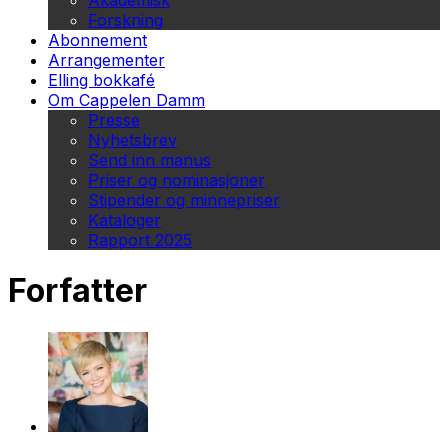
Akademisk
Forskning
Abonnement
Arrangementer
Elling bokkafé
Om Cappelen Damm
Presse
Nyhetsbrev
Send inn manus
Priser og nominasjoner
Stipender og minnepriser
Kataloger
Rapport 2025
Forfatter