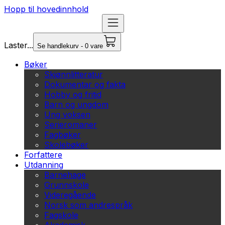
Hopp til hovedinnhold
Laster...
Se handlekurv - 0 vare
Bøker
Skjønnlitteratur
Dokumentar og fakta
Hobby og fritid
Barn og ungdom
Ung voksen
Serieromaner
Fagbøker
Skolebøker
Forfattere
Utdanning
Barnehage
Grunnskole
Videregående
Norsk som andrespråk
Fagskole