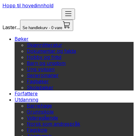
Hopp til hovedinnhold
Laster...
Se handlekurv - 0 vare
Bøker
Skjønnlitteratur
Dokumentar og fakta
Hobby og fritid
Barn og ungdom
Ung voksen
Serieromaner
Fagbøker
Skolebøker
Forfattere
Utdanning
Barnehage
Grunnskole
Videregående
Norsk som andrespråk
Fagskole