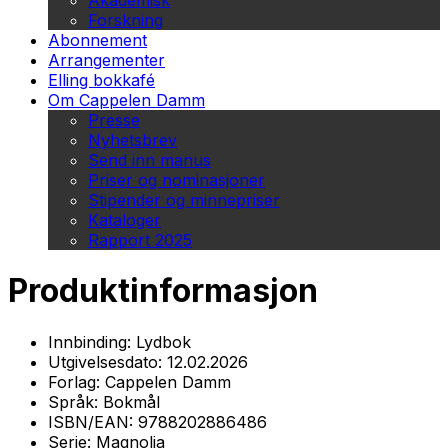
Akademisk
Forskning
Abonnement
Arrangementer
Elling bokkafé
Om Cappelen Damm
Presse
Nyhetsbrev
Send inn manus
Priser og nominasjoner
Stipender og minnepriser
Kataloger
Rapport 2025
Produktinformasjon
Innbinding:
Lydbok
Utgivelsesdato:
12.02.2026
Forlag:
Cappelen Damm
Språk:
Bokmål
ISBN/EAN:
9788202886486
Serie:
Magnolia