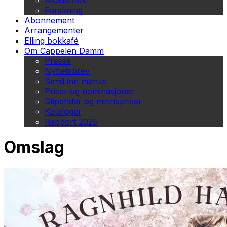
Akademisk
Forskning
Abonnement
Arrangementer
Elling bokkafé
Om Cappelen Damm
Presse
Nyhetsbrev
Send inn manus
Priser og nominasjoner
Stipender og minnepriser
Kataloger
Rapport 2025
Omslag