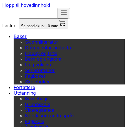
Hopp til hovedinnhold
Laster...
Se handlekurv - 0 vare
Bøker
Skjønnlitteratur
Dokumentar og fakta
Hobby og fritid
Barn og ungdom
Ung voksen
Serieromaner
Fagbøker
Skolebøker
Forfattere
Utdanning
Barnehage
Grunnskole
Videregående
Norsk som andrespråk
Fagskole