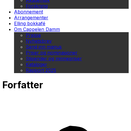
Akademisk
Forskning
Abonnement
Arrangementer
Elling bokkafé
Om Cappelen Damm
Presse
Nyhetsbrev
Send inn manus
Priser og nominasjoner
Stipender og minnepriser
Kataloger
Rapport 2025
Forfatter