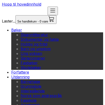
Hopp til hovedinnhold
Laster...
Se handlekurv - 0 vare
Bøker
Skjønnlitteratur
Dokumentar og fakta
Hobby og fritid
Barn og ungdom
Ung voksen
Serieromaner
Fagbøker
Skolebøker
Forfattere
Utdanning
Barnehage
Grunnskole
Videregående
Norsk som andrespråk
Fagskole