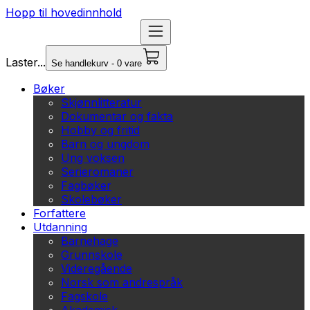
Hopp til hovedinnhold
Laster...
Se handlekurv - 0 vare
Bøker
Skjønnlitteratur
Dokumentar og fakta
Hobby og fritid
Barn og ungdom
Ung voksen
Serieromaner
Fagbøker
Skolebøker
Forfattere
Utdanning
Barnehage
Grunnskole
Videregående
Norsk som andrespråk
Fagskole