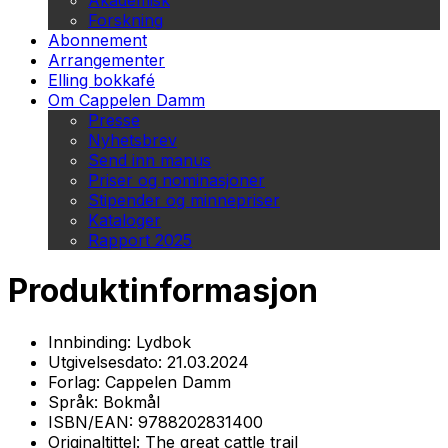
Akademisk
Forskning
Abonnement
Arrangementer
Elling bokkafé
Om Cappelen Damm
Presse
Nyhetsbrev
Send inn manus
Priser og nominasjoner
Stipender og minnepriser
Kataloger
Rapport 2025
Produktinformasjon
Innbinding:
Lydbok
Utgivelsesdato:
21.03.2024
Forlag:
Cappelen Damm
Språk:
Bokmål
ISBN/EAN:
9788202831400
Originaltittel:
The great cattle trail