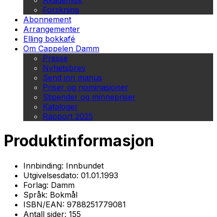
Akademisk
Forskning
Abonnement
Arrangementer
Elling bokkafé
Om Cappelen Damm
Presse
Nyhetsbrev
Send inn manus
Priser og nominasjoner
Stipender og minnepriser
Kataloger
Rapport 2025
Produktinformasjon
Innbinding:
Innbundet
Utgivelsesdato:
01.01.1993
Forlag:
Damm
Språk:
Bokmål
ISBN/EAN:
9788251779081
Antall sider:
155