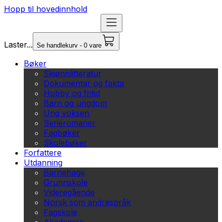
Hopp til hovedinnhold
Laster...
Se handlekurv - 0 vare
Bøker
Skjønnlitteratur
Dokumentar og fakta
Hobby og fritid
Barn og ungdom
Ung voksen
Serieromaner
Fagbøker
Skolebøker
Forfattere
Utdanning
Barnehage
Grunnskole
Videregående
Norsk som andrespråk
Fagskole