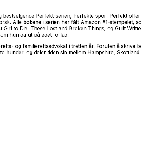
og bestselgende
Perfekt
-serien,
Perfekte spor
,
Perfekt offer
orsk. Alle bøkene i serien har fått Amazon #1-stempelet, s
 Girl to Die
,
These Lost and Broken Things
, og
Guilt Writt
som hun ga ut på eget forlag.
retts- og familierettsadvokat i tretten år. Foruten å skriv
to hunder, og deler tiden sin mellom Hampshire, Skottland o