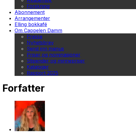
Akademisk
Forskning
Abonnement
Arrangementer
Elling bokkafé
Om Cappelen Damm
Presse
Nyhetsbrev
Send inn manus
Priser og nominasjoner
Stipender og minnepriser
Kataloger
Rapport 2025
Forfatter