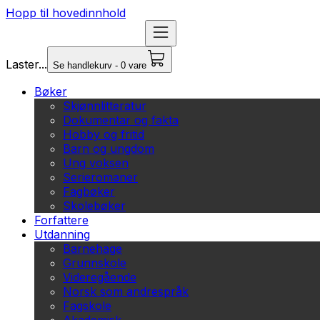
Hopp til hovedinnhold
Laster...
Se handlekurv - 0 vare
Bøker
Skjønnlitteratur
Dokumentar og fakta
Hobby og fritid
Barn og ungdom
Ung voksen
Serieromaner
Fagbøker
Skolebøker
Forfattere
Utdanning
Barnehage
Grunnskole
Videregående
Norsk som andrespråk
Fagskole