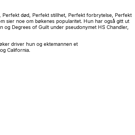
,
Perfekt død
,
Perfekt stillhet
,
Perfekt forbrytelse
,
Perfekt
om sier noe om bøkenes popularitet. Hun har også gitt ut
en
og
Degrees of Guilt
under pseudonymet HS Chandler,
e bøker driver hun og ektemannen et
g California.