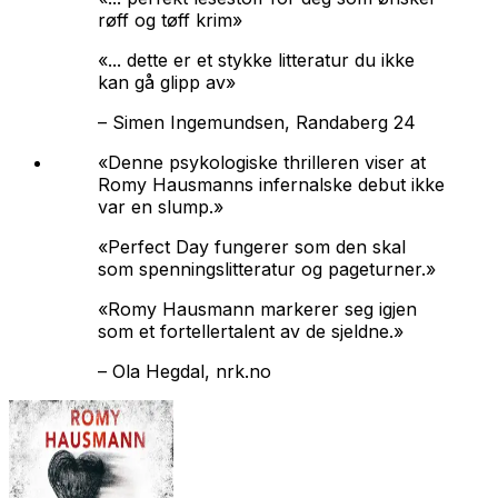
røff og tøff krim»
«... dette er et stykke litteratur du ikke
kan gå glipp av»
–
Simen Ingemundsen, Randaberg 24
«Denne psykologiske thrilleren viser at
Romy Hausmanns infernalske debut ikke
var en slump.»
«
Perfect Day
fungerer som den skal
som spennings­litteratur og page­turner.»
«Romy Hausmann markerer seg igjen
som et forteller­talent av de sjeldne.»
–
Ola Hegdal, nrk.no