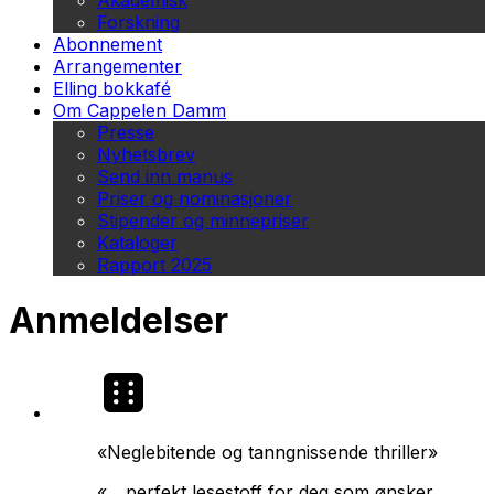
Akademisk
Forskning
Abonnement
Arrangementer
Elling bokkafé
Om Cappelen Damm
Presse
Nyhetsbrev
Send inn manus
Priser og nominasjoner
Stipender og minnepriser
Kataloger
Rapport 2025
Anmeldelser
«Neglebitende og tanngnissende thriller»
«... perfekt lesestoff for deg som ønsker