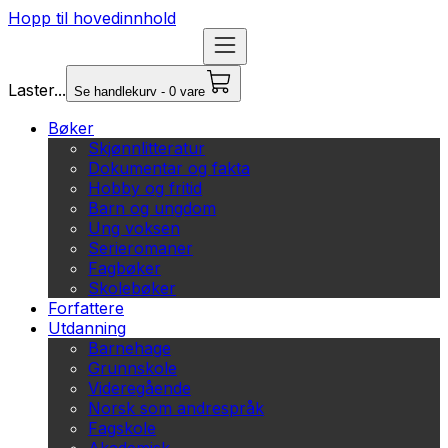
Hopp til hovedinnhold
Laster...
Se handlekurv - 0 vare
Bøker
Skjønnlitteratur
Dokumentar og fakta
Hobby og fritid
Barn og ungdom
Ung voksen
Serieromaner
Fagbøker
Skolebøker
Forfattere
Utdanning
Barnehage
Grunnskole
Videregående
Norsk som andrespråk
Fagskole