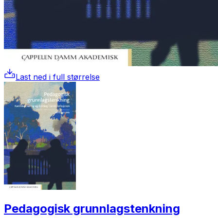
Last ned i full størrelse
Pedagogisk grunnlagstenkning