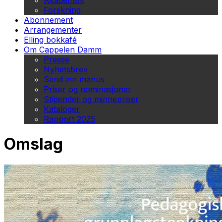
Akademisk
Forskning
Abonnement
Arrangementer
Elling bokkafé
Om Cappelen Damm
Presse
Nyhetsbrev
Send inn manus
Priser og nominasjoner
Stipender og minnepriser
Kataloger
Rapport 2025
Omslag