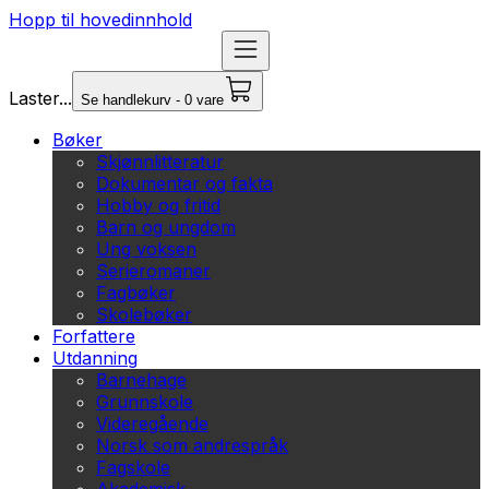
Hopp til hovedinnhold
Laster...
Se handlekurv - 0 vare
Bøker
Skjønnlitteratur
Dokumentar og fakta
Hobby og fritid
Barn og ungdom
Ung voksen
Serieromaner
Fagbøker
Skolebøker
Forfattere
Utdanning
Barnehage
Grunnskole
Videregående
Norsk som andrespråk
Fagskole