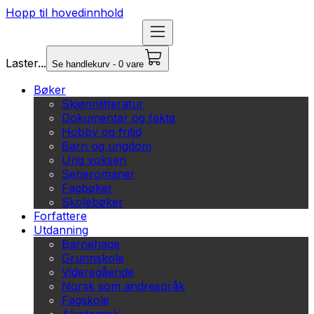
Hopp til hovedinnhold
Laster...
Se handlekurv - 0 vare
Bøker
Skjønnlitteratur
Dokumentar og fakta
Hobby og fritid
Barn og ungdom
Ung voksen
Serieromaner
Fagbøker
Skolebøker
Forfattere
Utdanning
Barnehage
Grunnskole
Videregående
Norsk som andrespråk
Fagskole