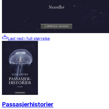
Last ned i full størrelse
Passasjerhistorier