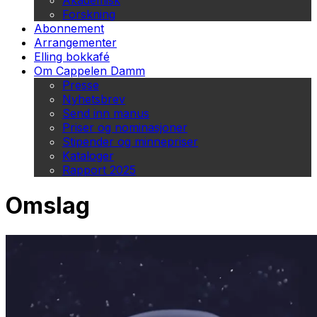
Akademisk
Forskning
Abonnement
Arrangementer
Elling bokkafé
Om Cappelen Damm
Presse
Nyhetsbrev
Send inn manus
Priser og nominasjoner
Stipender og minnepriser
Kataloger
Rapport 2025
Omslag