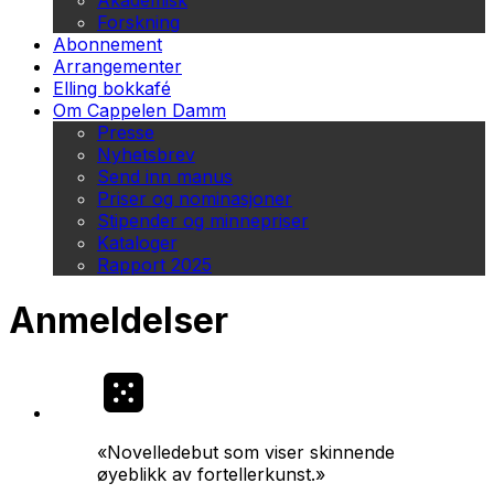
Akademisk
Forskning
Abonnement
Arrangementer
Elling bokkafé
Om Cappelen Damm
Presse
Nyhetsbrev
Send inn manus
Priser og nominasjoner
Stipender og minnepriser
Kataloger
Rapport 2025
Anmeldelser
«Novelledebut som viser skinnende
øyeblikk av fortellerkunst.»