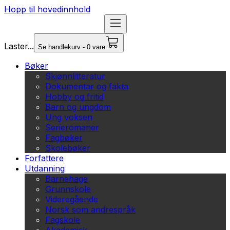
Hopp til hovedinnhold
Laster...
Se handlekurv - 0 vare
Bøker
Skjønnlitteratur
Dokumentar og fakta
Hobby og fritid
Barn og ungdom
Ung voksen
Serieromaner
Fagbøker
Skolebøker
Forfattere
Utdanning
Barnehage
Grunnskole
Videregående
Norsk som andrespråk
Fagskole