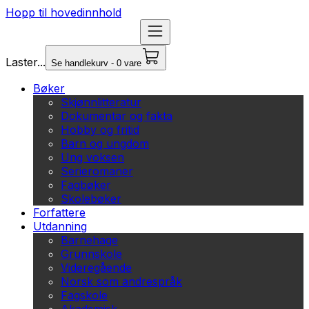
Hopp til hovedinnhold
Laster...
Se handlekurv - 0 vare
Bøker
Skjønnlitteratur
Dokumentar og fakta
Hobby og fritid
Barn og ungdom
Ung voksen
Serieromaner
Fagbøker
Skolebøker
Forfattere
Utdanning
Barnehage
Grunnskole
Videregående
Norsk som andrespråk
Fagskole