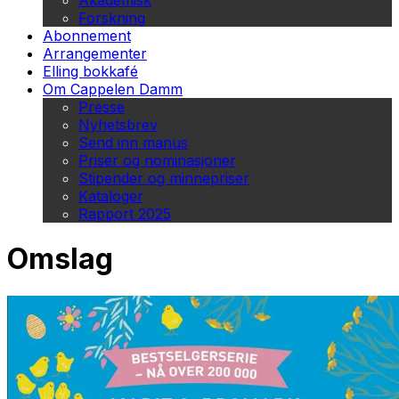
Akademisk
Forskning
Abonnement
Arrangementer
Elling bokkafé
Om Cappelen Damm
Presse
Nyhetsbrev
Send inn manus
Priser og nominasjoner
Stipender og minnepriser
Kataloger
Rapport 2025
Omslag