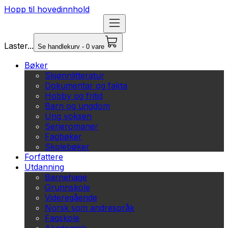
Hopp til hovedinnhold
Laster...
Se handlekurv - 0 vare
Bøker
Skjønnlitteratur
Dokumentar og fakta
Hobby og fritid
Barn og ungdom
Ung voksen
Serieromaner
Fagbøker
Skolebøker
Forfattere
Utdanning
Barnehage
Grunnskole
Videregående
Norsk som andrespråk
Fagskole