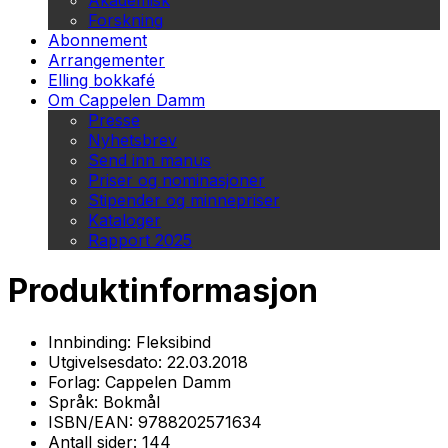
Akademisk
Forskning
Abonnement
Arrangementer
Elling bokkafé
Om Cappelen Damm
Presse
Nyhetsbrev
Send inn manus
Priser og nominasjoner
Stipender og minnepriser
Kataloger
Rapport 2025
Produktinformasjon
Innbinding:
Fleksibind
Utgivelsesdato:
22.03.2018
Forlag:
Cappelen Damm
Språk:
Bokmål
ISBN/EAN:
9788202571634
Antall sider:
144