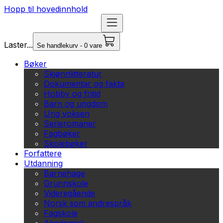
Hopp til hovedinnhold
Laster...
Se handlekurv - 0 vare
Bøker
Skjønnlitteratur
Dokumentar og fakta
Hobby og fritid
Barn og ungdom
Ung voksen
Serieromaner
Fagbøker
Skolebøker
Forfattere
Utdanning
Barnehage
Grunnskole
Videregående
Norsk som andrespråk
Fagskole