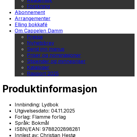
Akademisk
Forskning
Abonnement
Arrangementer
Elling bokkafé
Om Cappelen Damm
Presse
Nyhetsbrev
Send inn manus
Priser og nominasjoner
Stipender og minnepriser
Kataloger
Rapport 2025
Produktinformasjon
Innbinding:
Lydbok
Utgivelsesdato:
04.11.2025
Forlag:
Flamme forlag
Språk:
Bokmål
ISBN/EAN:
9788202898281
Innlest av:
Christian Hestø