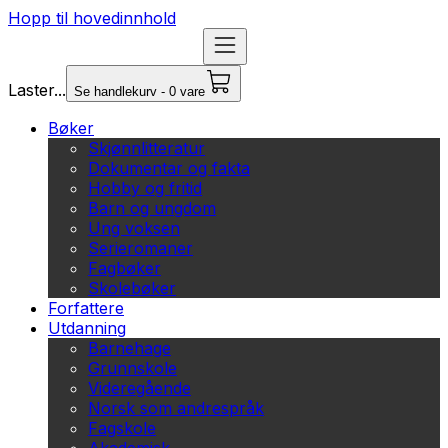
Hopp til hovedinnhold
Laster...
Se handlekurv - 0 vare
Bøker
Skjønnlitteratur
Dokumentar og fakta
Hobby og fritid
Barn og ungdom
Ung voksen
Serieromaner
Fagbøker
Skolebøker
Forfattere
Utdanning
Barnehage
Grunnskole
Videregående
Norsk som andrespråk
Fagskole