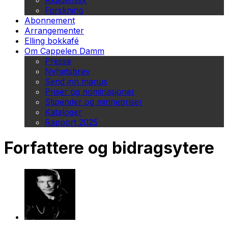
Akademisk
Forskning
Abonnement
Arrangementer
Elling bokkafé
Om Cappelen Damm
Presse
Nyhetsbrev
Send inn manus
Priser og nominasjoner
Stipender og minnepriser
Kataloger
Rapport 2025
Forfattere og bidragsytere