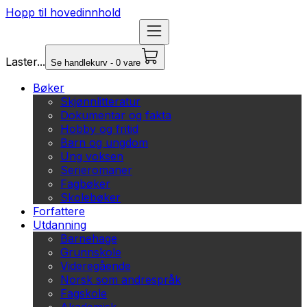
Hopp til hovedinnhold
Laster...
Se handlekurv - 0 vare
Bøker
Skjønnlitteratur
Dokumentar og fakta
Hobby og fritid
Barn og ungdom
Ung voksen
Serieromaner
Fagbøker
Skolebøker
Forfattere
Utdanning
Barnehage
Grunnskole
Videregående
Norsk som andrespråk
Fagskole