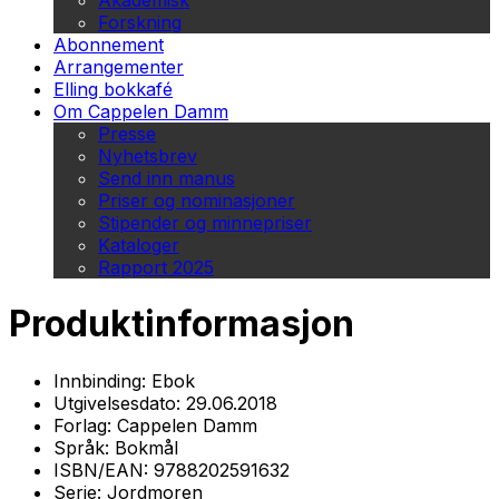
Akademisk
Forskning
Abonnement
Arrangementer
Elling bokkafé
Om Cappelen Damm
Presse
Nyhetsbrev
Send inn manus
Priser og nominasjoner
Stipender og minnepriser
Kataloger
Rapport 2025
Produktinformasjon
Innbinding:
Ebok
Utgivelsesdato:
29.06.2018
Forlag:
Cappelen Damm
Språk:
Bokmål
ISBN/EAN:
9788202591632
Serie:
Jordmoren