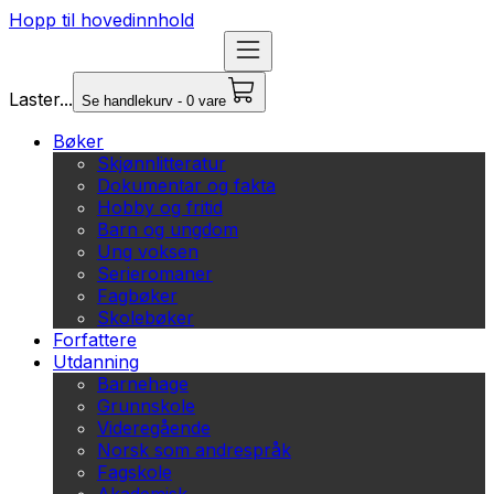
Hopp til hovedinnhold
Laster...
Se handlekurv - 0 vare
Bøker
Skjønnlitteratur
Dokumentar og fakta
Hobby og fritid
Barn og ungdom
Ung voksen
Serieromaner
Fagbøker
Skolebøker
Forfattere
Utdanning
Barnehage
Grunnskole
Videregående
Norsk som andrespråk
Fagskole