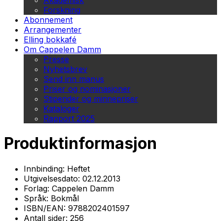
Akademisk
Forskning
Abonnement
Arrangementer
Elling bokkafé
Om Cappelen Damm
Presse
Nyhetsbrev
Send inn manus
Priser og nominasjoner
Stipender og minnepriser
Kataloger
Rapport 2025
Produktinformasjon
Innbinding:
Heftet
Utgivelsesdato:
02.12.2013
Forlag:
Cappelen Damm
Språk:
Bokmål
ISBN/EAN:
9788202401597
Antall sider:
256