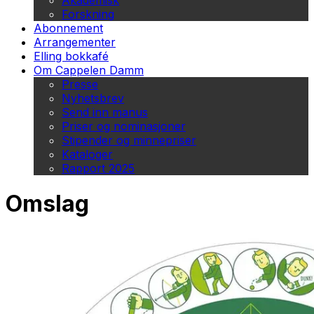
Akademisk
Forskning
Abonnement
Arrangementer
Elling bokkafé
Om Cappelen Damm
Presse
Nyhetsbrev
Send inn manus
Priser og nominasjoner
Stipender og minnepriser
Kataloger
Rapport 2025
Omslag