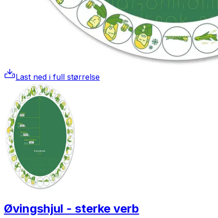
Last ned i full størrelse
Øvingshjul - sterke verb