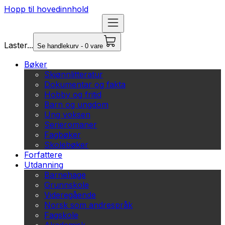
Hopp til hovedinnhold
Laster...
Se handlekurv - 0 vare
Bøker
Skjønnlitteratur
Dokumentar og fakta
Hobby og fritid
Barn og ungdom
Ung voksen
Serieromaner
Fagbøker
Skolebøker
Forfattere
Utdanning
Barnehage
Grunnskole
Videregående
Norsk som andrespråk
Fagskole