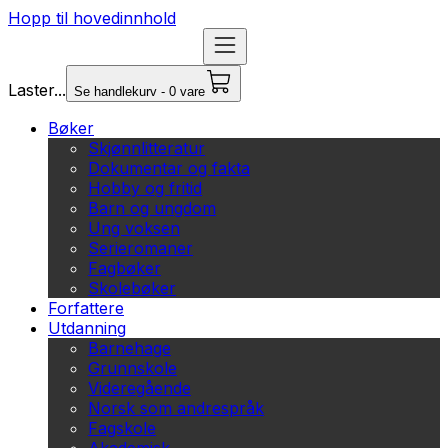
Hopp til hovedinnhold
Laster...
Se handlekurv - 0 vare
Bøker
Skjønnlitteratur
Dokumentar og fakta
Hobby og fritid
Barn og ungdom
Ung voksen
Serieromaner
Fagbøker
Skolebøker
Forfattere
Utdanning
Barnehage
Grunnskole
Videregående
Norsk som andrespråk
Fagskole