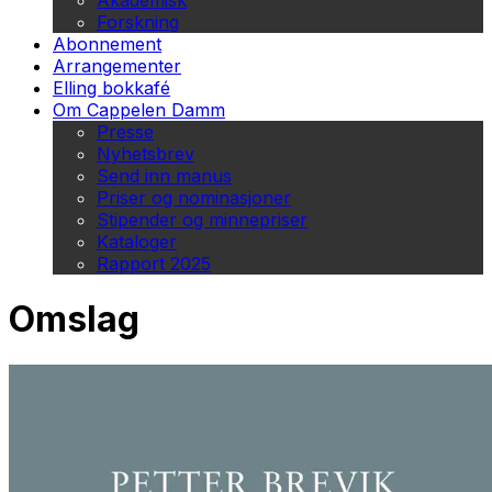
Akademisk
Forskning
Abonnement
Arrangementer
Elling bokkafé
Om Cappelen Damm
Presse
Nyhetsbrev
Send inn manus
Priser og nominasjoner
Stipender og minnepriser
Kataloger
Rapport 2025
Omslag