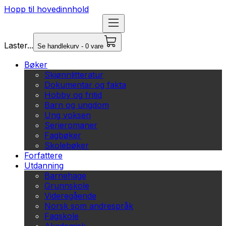
Hopp til hovedinnhold
Laster...
Se handlekurv - 0 vare
Bøker
Skjønnlitteratur
Dokumentar og fakta
Hobby og fritid
Barn og ungdom
Ung voksen
Serieromaner
Fagbøker
Skolebøker
Forfattere
Utdanning
Barnehage
Grunnskole
Videregående
Norsk som andrespråk
Fagskole