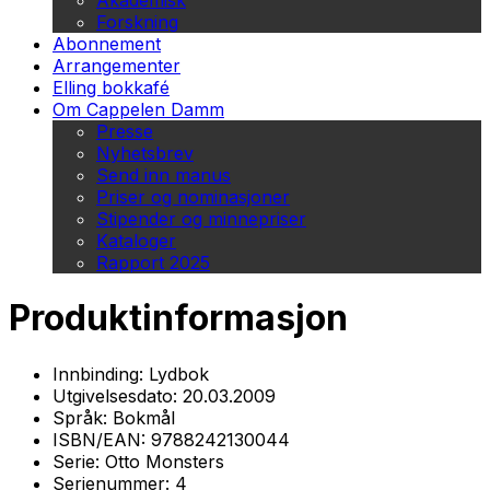
Akademisk
Forskning
Abonnement
Arrangementer
Elling bokkafé
Om Cappelen Damm
Presse
Nyhetsbrev
Send inn manus
Priser og nominasjoner
Stipender og minnepriser
Kataloger
Rapport 2025
Produktinformasjon
Innbinding:
Lydbok
Utgivelsesdato:
20.03.2009
Språk:
Bokmål
ISBN/EAN:
9788242130044
Serie:
Otto Monsters
Serienummer:
4