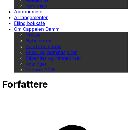
Akademisk
Forskning
Abonnement
Arrangementer
Elling bokkafé
Om Cappelen Damm
Presse
Nyhetsbrev
Send inn manus
Priser og nominasjoner
Stipender og minnepriser
Kataloger
Rapport 2025
Forfattere