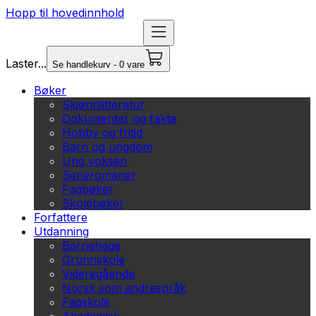
Hopp til hovedinnhold
Laster...
Se handlekurv - 0 vare
Bøker
Skjønnlitteratur
Dokumentar og fakta
Hobby og fritid
Barn og ungdom
Ung voksen
Serieromaner
Fagbøker
Skolebøker
Forfattere
Utdanning
Barnehage
Grunnskole
Videregående
Norsk som andrespråk
Fagskole