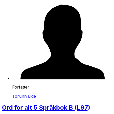
Forfatter
Torunn Eide
Ord for alt 5 Språkbok B (L97)