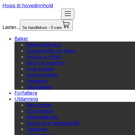
Hopp til hovedinnhold
Laster...
Se handlekurv - 0 vare
Bøker
Skjønnlitteratur
Dokumentar og fakta
Hobby og fritid
Barn og ungdom
Ung voksen
Serieromaner
Fagbøker
Skolebøker
Forfattere
Utdanning
Barnehage
Grunnskole
Videregående
Norsk som andrespråk
Fagskole