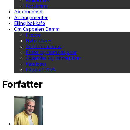
Akademisk
Forskning
Abonnement
Arrangementer
Elling bokkafé
Om Cappelen Damm
Presse
Nyhetsbrev
Send inn manus
Priser og nominasjoner
Stipender og minnepriser
Kataloger
Rapport 2025
Forfatter