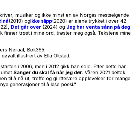
skriver, musiker og ikke minst en av Norges mestselgende
d nå
(2019) og
Ikke slipp
(2020) er alene trykket i over 42
22),
Det går over
(2024) og
Jeg har venta sånn på deg
k finner trøst i mine ord, trøster meg også. Tekstene mine
ders Neraal, Bok365
 gøyalt illustrert av Ella Okstad.
tarten i 2006, men i 2012 gikk han solo. Etter dette har
lbumet
Sanger du skal få når jeg dør
. Våren 2021 deltok
vnen til å nå ut, treffe og gi litterære opplevelser for mange
ye generasjoner til å lese poesi."