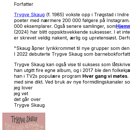
Forfatter
Trygve Skaug
(f. 1985) vokste opp i Trøgstad i Ind
poeter med nærmere 200 000 følgere på Instagram. T
000 eksemplarer. Også senere samlinger, som
Hjem
(2024) har blitt oppsiktsvekkende suksesser. I et in
er skrevet veldig nakent, ærlig og upretensiøst. Derf
"
Skaug åpner lyrikkrommet til nye grupper som den t
I 2022 debuterte Trygve Skaug som barnebokforfat
Trygve Skaug kan også vise til suksess som låtskrive
han utgitt fire egne album, og i 2017 ble den folkek
han i TV2s populære program
Hver gang vi møtes
.
med sine dikt. Ved bruk av nye formidlingskanaler so
jeg lover
jeg vet
det går over
Trygve Skaug