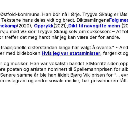
re Østfold-kommune. Han bor nå i Ørje. Trygve Skaug er låt
ekstene hans deles vidt og bredt. Diktsamlingene
Følg me
mekamp
(2020),
Opprykk
(2021),
Dikt til navngitte menn
(20
tervju med VG sier Trygve Skaug selv om suksessen: – At fol
or treffer det meg hardt når jeg kan være der for andre.
radisjonelle dikterstanden lenge har valgt å overse
." - An
ter med bildeboken
Hvis jeg var statsminister
, fargerikt og
r og musiker. Han var vokalist i bandet StMorritz siden opps
jære poeten og artisten nominert til Spellemannprisen for a
 Senere samme år ble han tildelt Bjørg Vik-prisen for
"... e
m instagram og andre sosiale medier, har prisvinneren fått n