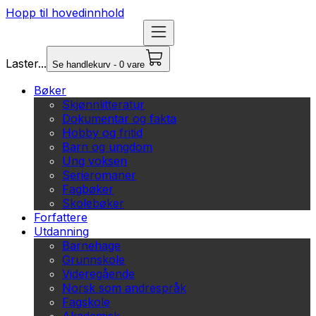
Hopp til hovedinnhold
Laster...
Se handlekurv - 0 vare
Bøker
Skjønnlitteratur
Dokumentar og fakta
Hobby og fritid
Barn og ungdom
Ung voksen
Serieromaner
Fagbøker
Skolebøker
Forfattere
Utdanning
Barnehage
Grunnskole
Videregående
Norsk som andrespråk
Fagskole