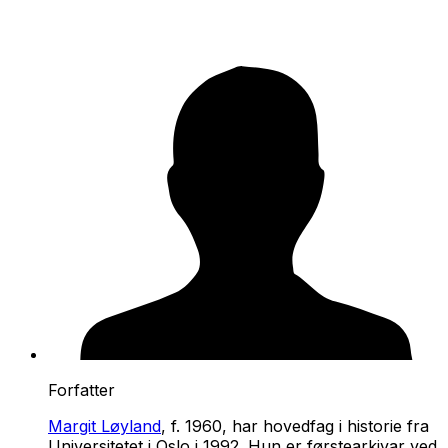
Forfatter
Margit Løyland
, f. 1960, har hovedfag i historie fra
Universitetet i Oslo i 1992. Hun er førstearkivar ved