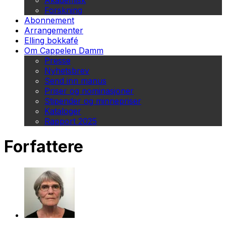
Akademisk
Forskning
Abonnement
Arrangementer
Elling bokkafé
Om Cappelen Damm
Presse
Nyhetsbrev
Send inn manus
Priser og nominasjoner
Stipender og minnepriser
Kataloger
Rapport 2025
Forfattere