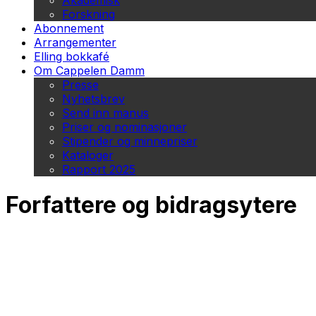
Akademisk
Forskning
Abonnement
Arrangementer
Elling bokkafé
Om Cappelen Damm
Presse
Nyhetsbrev
Send inn manus
Priser og nominasjoner
Stipender og minnepriser
Kataloger
Rapport 2025
Forfattere og bidragsytere