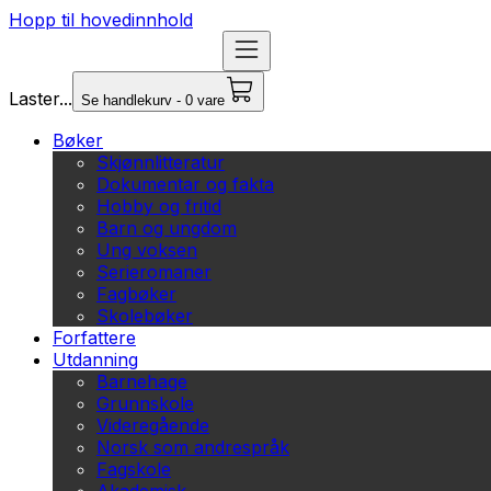
Hopp til hovedinnhold
Laster...
Se handlekurv - 0 vare
Bøker
Skjønnlitteratur
Dokumentar og fakta
Hobby og fritid
Barn og ungdom
Ung voksen
Serieromaner
Fagbøker
Skolebøker
Forfattere
Utdanning
Barnehage
Grunnskole
Videregående
Norsk som andrespråk
Fagskole