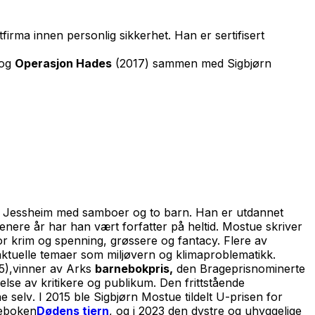
tfirma innen personlig sikkerhet. Han er sertifisert
 og
Operasjon Hades
(2017) sammen med Sigbjørn
 på Jessheim med samboer og to barn. Han er utdannet
enere år har han vært forfatter på heltid. Mostue skriver
or krim og spenning, grøssere og fantacy. Flere av
aktuelle temaer som miljøvern og klimaproblematikk.
5),vinner av Arks
barnebokpris,
den Brageprisnominerte
lse av kritikere og publikum. Den frittstående
ne selv
.
I 2015 ble Sigbjørn Mostue tildelt U-prisen for
neboken
Dødens tjern
, og i 2023 den dystre og uhyggelige