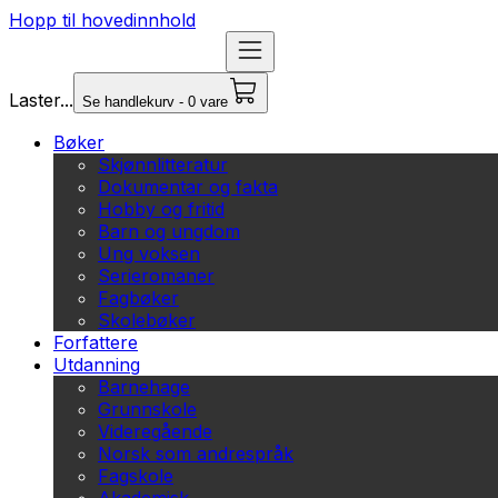
Hopp til hovedinnhold
Laster...
Se handlekurv - 0 vare
Bøker
Skjønnlitteratur
Dokumentar og fakta
Hobby og fritid
Barn og ungdom
Ung voksen
Serieromaner
Fagbøker
Skolebøker
Forfattere
Utdanning
Barnehage
Grunnskole
Videregående
Norsk som andrespråk
Fagskole