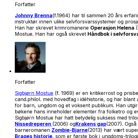
Forfatter
Johnny Brenna
(f.1964) har til sammen 20 års erfari
instruktør innen ulike selvforsvarssystemer og prosj
Han har skrevet krimromanene
Operasjon Helena
(
Mostue. Han har også skrevet
Håndbok i selvforsv
Forfatter
Sigbjørn Mostue
(f. 1969) er en kritikerrost og pri
cand.philol. med hovedfag i idéhistorie, og har blan
for barn, ungdom og et voksent publikum. Han utgir 
bøkene hans inneholder elementer fra folketro og ev
Sigbjørn Mostue har hatt betydelig suksess med tril
Nissedreperen
(2006) og
Krakens gap
(2007). Også 
barneromanen
Zombie-Bjarne
(2013) har vært super
Brages historie
, som er første bok i ungdoms-trilog