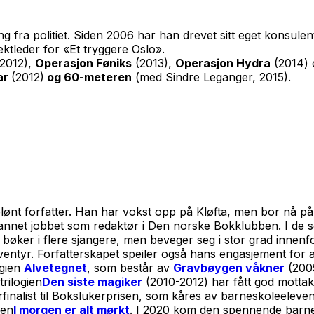
ng fra politiet. Siden 2006 har han drevet sitt eget konsulen
ektleder for «Et tryggere Oslo».
2012),
Operasjon Føniks
(2013),
Operasjon Hydra
(2014)
ar
(2012)
og 60-meteren
(med Sindre Leganger, 2015).
sbelønt forfatter. Han har vokst opp på Kløfta, men bor nå
t annet jobbet som redaktør i Den norske Bokklubben. I de s
bøker i flere sjangere, men beveger seg i stor grad innenf
entyr. Forfatterskapet speiler også hans engasjement for 
ogien
Alvetegnet
, som består av
Gravbøygen våkner
(200
trilogien
Den siste magiker
(2010-2012) har fått god mottake
finalist til Bokslukerprisen, som kåres av barneskoleeleve
ien
I morgen er alt
mørkt
. I 2020 kom den spennende bar