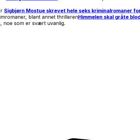
ar
Sigbjørn Mostue skrevet hele seks kriminalromaner f
imromaner, blant annet thrilleren
Himmelen skal gråte blo
ng, noe som er svært uvanlig.