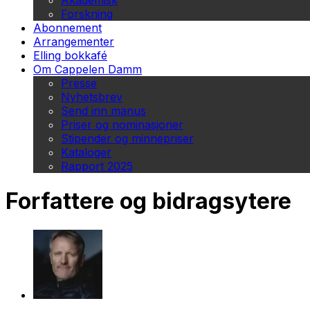
Akademisk
Forskning
Abonnement
Arrangementer
Elling bokkafé
Om Cappelen Damm
Presse
Nyhetsbrev
Send inn manus
Priser og nominasjoner
Stipender og minnepriser
Kataloger
Rapport 2025
Forfattere og bidragsytere