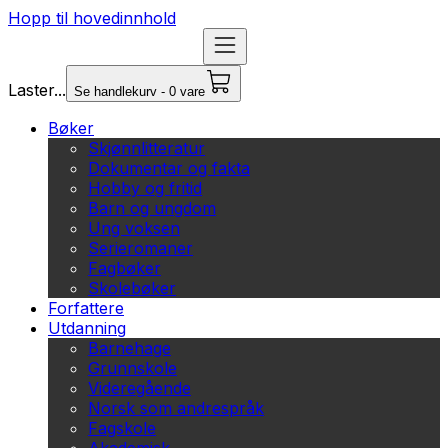
Hopp til hovedinnhold
Laster...
Se handlekurv - 0 vare
Bøker
Skjønnlitteratur
Dokumentar og fakta
Hobby og fritid
Barn og ungdom
Ung voksen
Serieromaner
Fagbøker
Skolebøker
Forfattere
Utdanning
Barnehage
Grunnskole
Videregående
Norsk som andrespråk
Fagskole