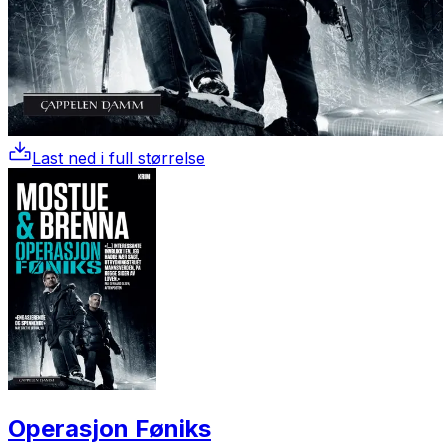
Last ned i full størrelse
Operasjon Føniks