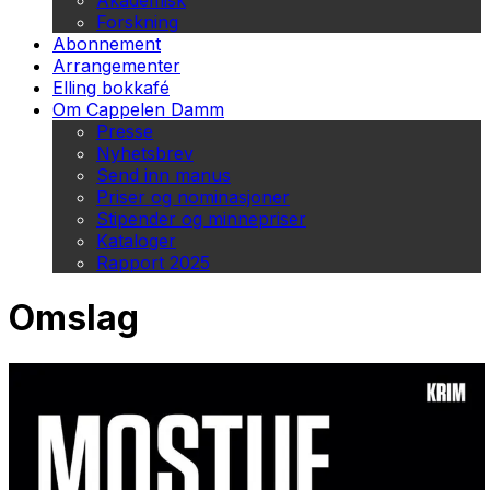
Akademisk
Forskning
Abonnement
Arrangementer
Elling bokkafé
Om Cappelen Damm
Presse
Nyhetsbrev
Send inn manus
Priser og nominasjoner
Stipender og minnepriser
Kataloger
Rapport 2025
Omslag