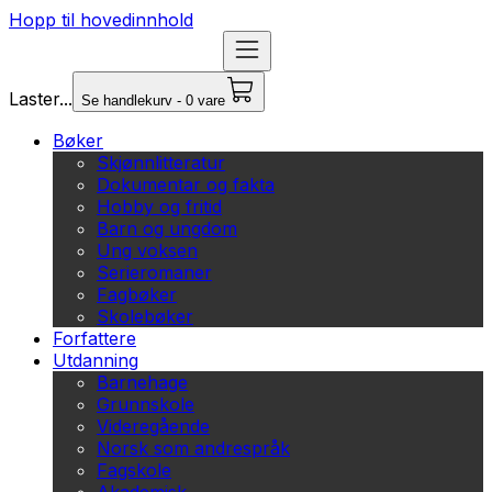
Hopp til hovedinnhold
Laster...
Se handlekurv - 0 vare
Bøker
Skjønnlitteratur
Dokumentar og fakta
Hobby og fritid
Barn og ungdom
Ung voksen
Serieromaner
Fagbøker
Skolebøker
Forfattere
Utdanning
Barnehage
Grunnskole
Videregående
Norsk som andrespråk
Fagskole