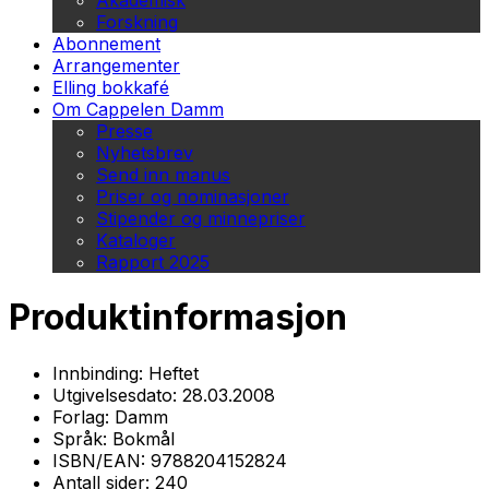
Akademisk
Forskning
Abonnement
Arrangementer
Elling bokkafé
Om Cappelen Damm
Presse
Nyhetsbrev
Send inn manus
Priser og nominasjoner
Stipender og minnepriser
Kataloger
Rapport 2025
Produktinformasjon
Innbinding:
Heftet
Utgivelsesdato:
28.03.2008
Forlag:
Damm
Språk:
Bokmål
ISBN/EAN:
9788204152824
Antall sider:
240