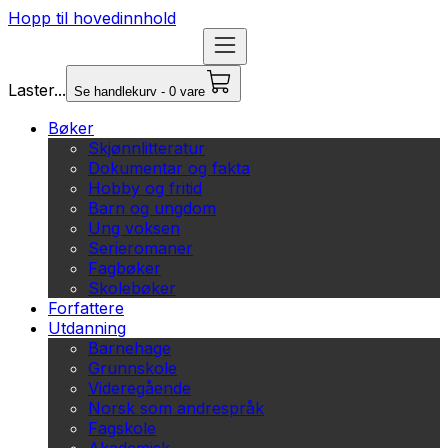
Hopp til hovedinnhold
Laster...
Se handlekurv - 0 vare
Bøker
Skjønnlitteratur
Dokumentar og fakta
Hobby og fritid
Barn og ungdom
Ung voksen
Serieromaner
Fagbøker
Skolebøker
Forfattere
Utdanning
Barnehage
Grunnskole
Videregående
Norsk som andrespråk
Fagskole