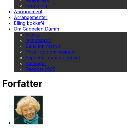
Akademisk
Forskning
Abonnement
Arrangementer
Elling bokkafé
Om Cappelen Damm
Presse
Nyhetsbrev
Send inn manus
Priser og nominasjoner
Stipender og minnepriser
Kataloger
Rapport 2025
Forfatter