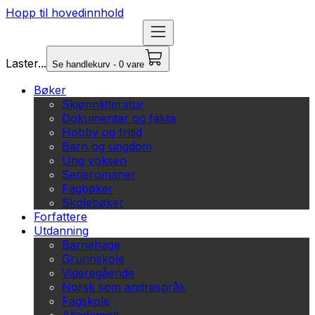
Hopp til hovedinnhold
Laster...
Se handlekurv - 0 vare
Bøker
Skjønnlitteratur
Dokumentar og fakta
Hobby og fritid
Barn og ungdom
Ung voksen
Serieromaner
Fagbøker
Skolebøker
Forfattere
Utdanning
Barnehage
Grunnskole
Videregående
Norsk som andrespråk
Fagskole