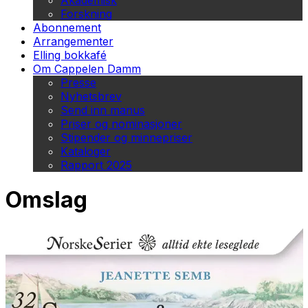
Akademisk
Forskning
Abonnement
Arrangementer
Elling bokkafé
Om Cappelen Damm
Presse
Nyhetsbrev
Send inn manus
Priser og nominasjoner
Stipender og minnepriser
Kataloger
Rapport 2025
Omslag