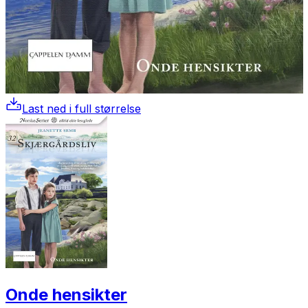
Last ned i full størrelse
Onde hensikter