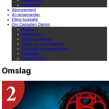
Akademisk
Forskning
Abonnement
Arrangementer
Elling bokkafé
Om Cappelen Damm
Presse
Nyhetsbrev
Send inn manus
Priser og nominasjoner
Stipender og minnepriser
Kataloger
Rapport 2025
Omslag