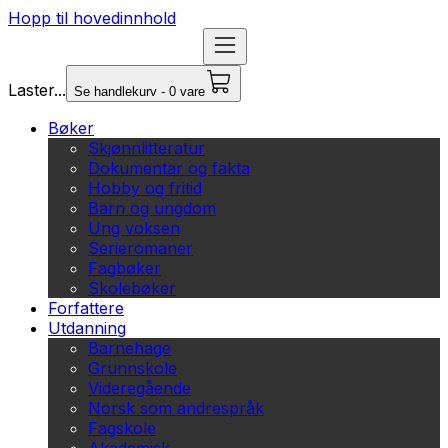
Hopp til hovedinnhold
Laster...
Se handlekurv - 0 vare
Bøker
Skjønnlitteratur
Dokumentar og fakta
Hobby og fritid
Barn og ungdom
Ung voksen
Serieromaner
Fagbøker
Skolebøker
Forfattere
Utdanning
Barnehage
Grunnskole
Videregående
Norsk som andrespråk
Fagskole