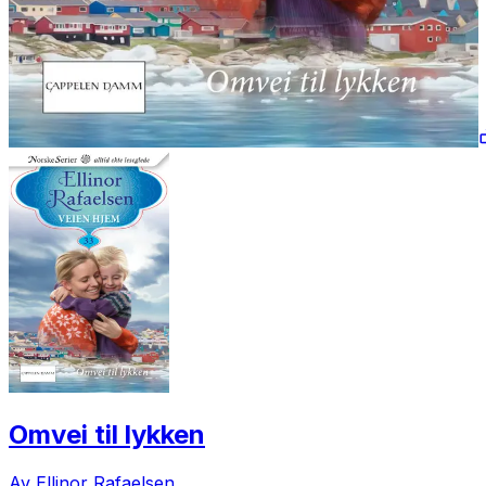
Omvei til lykken
Av Ellinor Rafaelsen