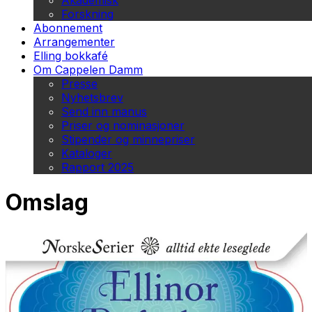
Akademisk
Forskning
Abonnement
Arrangementer
Elling bokkafé
Om Cappelen Damm
Presse
Nyhetsbrev
Send inn manus
Priser og nominasjoner
Stipender og minnepriser
Kataloger
Rapport 2025
Omslag