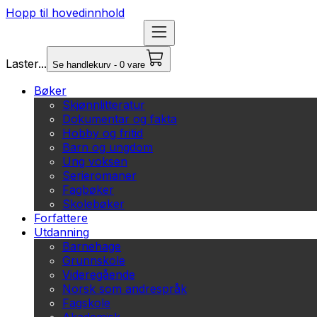
Hopp til hovedinnhold
Laster...
Se handlekurv - 0 vare
Bøker
Skjønnlitteratur
Dokumentar og fakta
Hobby og fritid
Barn og ungdom
Ung voksen
Serieromaner
Fagbøker
Skolebøker
Forfattere
Utdanning
Barnehage
Grunnskole
Videregående
Norsk som andrespråk
Fagskole