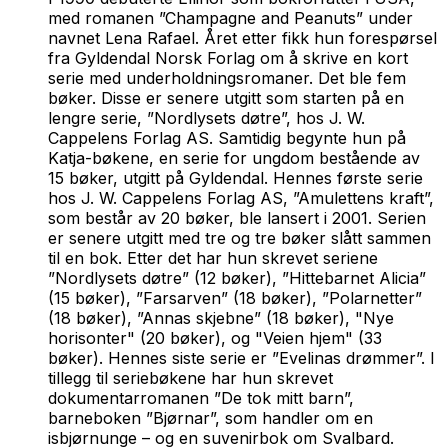
med romanen ”Champagne and Peanuts” under
navnet Lena Rafael. Året etter fikk hun forespørsel
fra Gyldendal Norsk Forlag om å skrive en kort
serie med underholdningsromaner. Det ble fem
bøker. Disse er senere utgitt som starten på en
lengre serie, ”Nordlysets døtre”, hos J. W.
Cappelens Forlag AS. Samtidig begynte hun på
Katja-bøkene, en serie for ungdom bestående av
15 bøker, utgitt på Gyldendal. Hennes første serie
hos J. W. Cappelens Forlag AS, ”Amulettens kraft”,
som består av 20 bøker, ble lansert i 2001. Serien
er senere utgitt med tre og tre bøker slått sammen
til en bok. Etter det har hun skrevet seriene
”Nordlysets døtre” (12 bøker), ”Hittebarnet Alicia”
(15 bøker), ”Farsarven” (18 bøker), ”Polarnetter”
(18 bøker), ”Annas skjebne” (18 bøker), "Nye
horisonter" (20 bøker), og "Veien hjem" (33
bøker). Hennes siste serie er ”Evelinas drømmer”. I
tillegg til seriebøkene har hun skrevet
dokumentarromanen ”De tok mitt barn”,
barneboken ”Bjørnar”, som handler om en
isbjørnunge – og en suvenirbok om Svalbard.