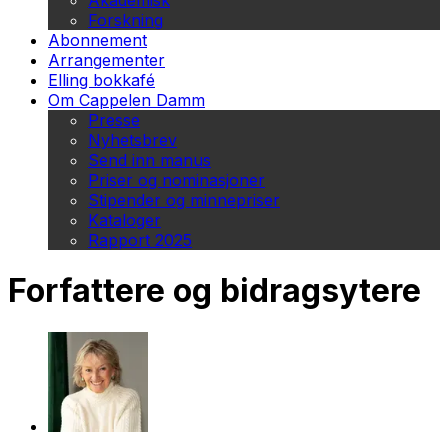
Akademisk
Forskning
Abonnement
Arrangementer
Elling bokkafé
Om Cappelen Damm
Presse
Nyhetsbrev
Send inn manus
Priser og nominasjoner
Stipender og minnepriser
Kataloger
Rapport 2025
Forfattere og bidragsytere