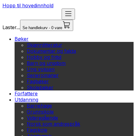
Hopp til hovedinnhold
Laster...
Se handlekurv - 0 vare
Bøker
Skjønnlitteratur
Dokumentar og fakta
Hobby og fritid
Barn og ungdom
Ung voksen
Serieromaner
Fagbøker
Skolebøker
Forfattere
Utdanning
Barnehage
Grunnskole
Videregående
Norsk som andrespråk
Fagskole