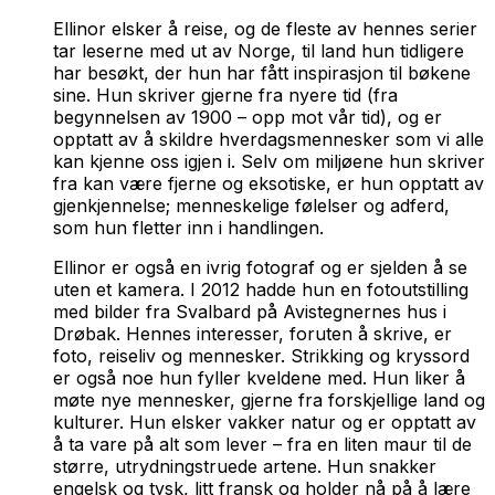
Ellinor elsker å reise, og de fleste av hennes serier
tar leserne med ut av Norge, til land hun tidligere
har besøkt, der hun har fått inspirasjon til bøkene
sine. Hun skriver gjerne fra nyere tid (fra
begynnelsen av 1900 – opp mot vår tid), og er
opptatt av å skildre hverdagsmennesker som vi alle
kan kjenne oss igjen i. Selv om miljøene hun skriver
fra kan være fjerne og eksotiske, er hun opptatt av
gjenkjennelse; menneskelige følelser og adferd,
som hun fletter inn i handlingen.
Ellinor er også en ivrig fotograf og er sjelden å se
uten et kamera. I 2012 hadde hun en fotoutstilling
med bilder fra Svalbard på Avistegnernes hus i
Drøbak. Hennes interesser, foruten å skrive, er
foto, reiseliv og mennesker. Strikking og kryssord
er også noe hun fyller kveldene med. Hun liker å
møte nye mennesker, gjerne fra forskjellige land og
kulturer. Hun elsker vakker natur og er opptatt av
å ta vare på alt som lever – fra en liten maur til de
større, utrydningstruede artene. Hun snakker
engelsk og tysk, litt fransk og holder nå på å lære