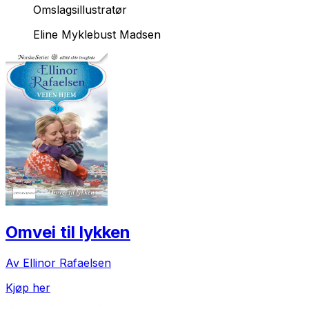
Omslagsillustratør
Eline Myklebust Madsen
Omvei til lykken
Av Ellinor Rafaelsen
Kjøp her