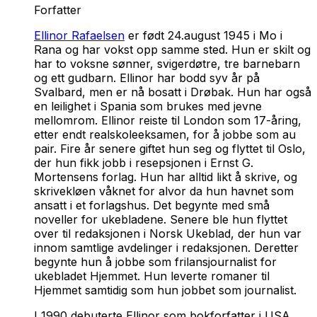
Forfatter
Ellinor Rafaelsen
er født 24.august 1945 i Mo i
Rana og har vokst opp samme sted. Hun er skilt og
har to voksne sønner, svigerdøtre, tre barnebarn
og ett gudbarn. Ellinor har bodd syv år på
Svalbard, men er nå bosatt i Drøbak. Hun har også
en leilighet i Spania som brukes med jevne
mellomrom. Ellinor reiste til London som 17-åring,
etter endt realskoleeksamen, for å jobbe som au
pair. Fire år senere giftet hun seg og flyttet til Oslo,
der hun fikk jobb i resepsjonen i Ernst G.
Mortensens forlag. Hun har alltid likt å skrive, og
skrivekløen våknet for alvor da hun havnet som
ansatt i et forlagshus. Det begynte med små
noveller for ukebladene. Senere ble hun flyttet
over til redaksjonen i Norsk Ukeblad, der hun var
innom samtlige avdelinger i redaksjonen. Deretter
begynte hun å jobbe som frilansjournalist for
ukebladet Hjemmet. Hun leverte romaner til
Hjemmet samtidig som hun jobbet som journalist.
I 1990 debuterte Ellinor som bokforfatter i USA,